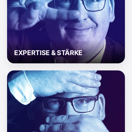
Experten stärken
Ob L&D, Trainer oder Fachbereich (SME):
Ich erweitere und befähige Ihr Know-how
massiv. Für mehr Handlungssicherheit und
Unternehmenserfolg.
EXPERTISE & STÄRKE
Effizienz pur
Ich stelle die richtigen Fragen zur richtigen
Zeit. Durch jahrelange Erfahrung finden wir
Lösungen schnell, statt lange zu suchen.