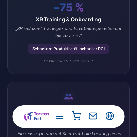
−75 %
XR Training & Onboarding
„XR reduziert Trainings- und Einarbeitungszeiten um
bis zu 75 %.“
Schnellere Produktivität, schneller ROI
Studie: PwC VR Soft Skills ↗
1 + KI = 2
☰
KI im Team
🇩🇪
🇺🇸
„Eine Einzelperson mit KI erreicht die Leistung eines
Deutsch
English
ConsultAIXR+