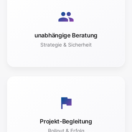
RISIKOMINIMIERUNG
Eine ganzheitliche Beratung mit Weitblick und
Durchblick. Produktneutrale Technologie-
Auswahl, Markt-Insights und Strategie-
Check. Vermeiden Sie teure
unabhängige Beratung
Fehlentscheidungen bei der Einführung neuer
Systeme.
Strategie & Sicherheit
IMPLEMENTIERUNG
Ich sichere den Praxistransfer. Begleitung
vom Pilotprojekt bis zum stabilen Betrieb,
damit die Innovation auch im Alltag ankommt.
Begleite aus den Ideen-Workshops die
Projekt-Begleitung
Anbieterauswahl und stelle die Qualität der
die Umsetzung sicher und evaluiere diese