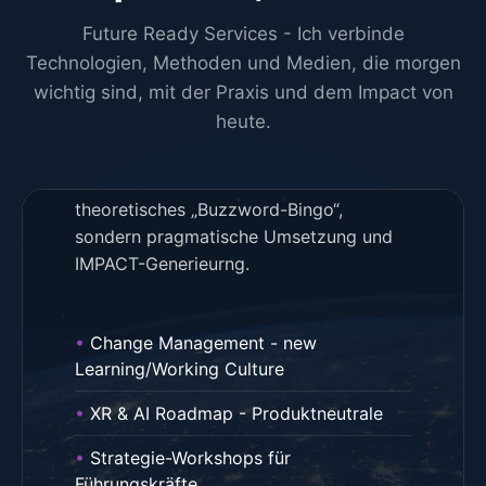
Future Ready Services - Ich verbinde
Business
Technologien, Methoden und Medien, die morgen
Trasnformation
wichtig sind, mit der Praxis und dem Impact von
heute.
Strategie trifft Realität. Ich begleite Sie
von der Ideengenerierung über die
Vision bis zum Rollout. Kein
theoretisches „Buzzword-Bingo“,
sondern pragmatische Umsetzung und
IMPACT-Generieurng.
Change Management - new
Learning/Working Culture
XR & AI Roadmap - Produktneutrale
Strategie-Workshops für
Führungskräfte