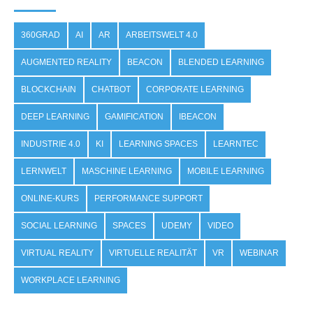
360GRAD
AI
AR
ARBEITSWELT 4.0
AUGMENTED REALITY
BEACON
BLENDED LEARNING
BLOCKCHAIN
CHATBOT
CORPORATE LEARNING
DEEP LEARNING
GAMIFICATION
IBEACON
INDUSTRIE 4.0
KI
LEARNING SPACES
LEARNTEC
LERNWELT
MASCHINE LEARNING
MOBILE LEARNING
ONLINE-KURS
PERFORMANCE SUPPORT
SOCIAL LEARNING
SPACES
UDEMY
VIDEO
VIRTUAL REALITY
VIRTUELLE REALITÄT
VR
WEBINAR
WORKPLACE LEARNING