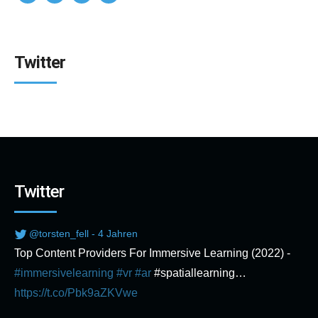
Twitter
Twitter
@torsten_fell - 4 Jahren
Top Content Providers For Immersive Learning (2022) -
#immersivelearning
#vr
#ar
#spatiallearning…
https://t.co/Pbk9aZKVwe