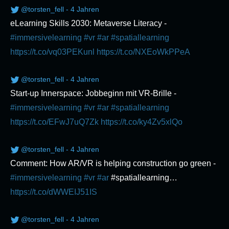
@torsten_fell - 4 Jahren
eLearning Skills 2030: Metaverse Literacy -
#immersivelearning
#vr
#ar
#spatiallearning
https://t.co/vq03PEKunl
https://t.co/NXEoWkPPeA
@torsten_fell - 4 Jahren
Start-up Innerspace: Jobbeginn mit VR-Brille -
#immersivelearning
#vr
#ar
#spatiallearning
https://t.co/EFwJ7uQ7Zk
https://t.co/ky4Zv5xlQo
@torsten_fell - 4 Jahren
Comment: How AR/VR is helping construction go green -
#immersivelearning
#vr
#ar
#spatiallearning…
https://t.co/dWWEIJ51IS
@torsten_fell - 4 Jahren