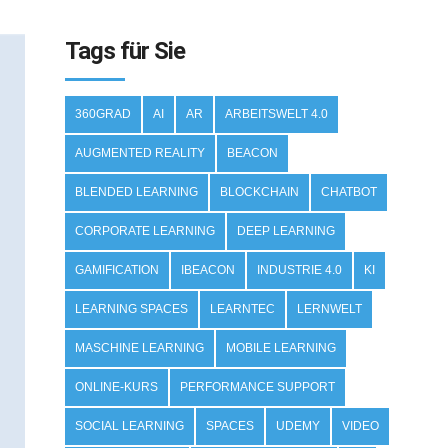
Tags für Sie
360GRAD
AI
AR
ARBEITSWELT 4.0
AUGMENTED REALITY
BEACON
BLENDED LEARNING
BLOCKCHAIN
CHATBOT
CORPORATE LEARNING
DEEP LEARNING
GAMIFICATION
IBEACON
INDUSTRIE 4.0
KI
LEARNING SPACES
LEARNTEC
LERNWELT
MASCHINE LEARNING
MOBILE LEARNING
ONLINE-KURS
PERFORMANCE SUPPORT
SOCIAL LEARNING
SPACES
UDEMY
VIDEO