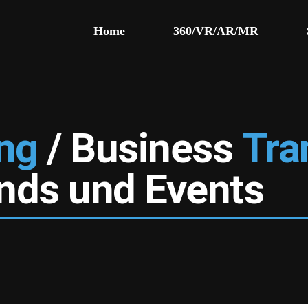
Home
360/VR/AR/MR
ng
/ Business
Tra
ends und Events