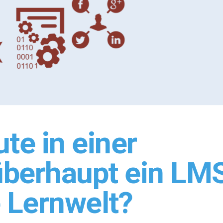
te in einer
 überhaupt ein LM
 Lernwelt?