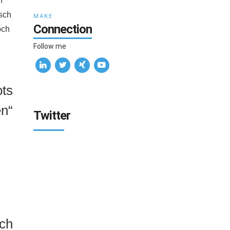
n
nsch
MAKE
Connection
och
Follow me
ots
n“
Twitter
och