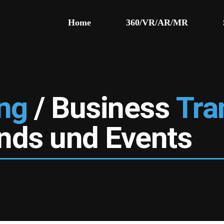
Home
360/VR/AR/MR
ng
/ Business
Tra
ends und Events