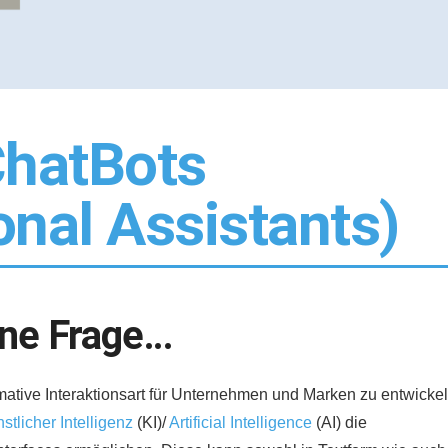
ChatBots
onal Assistants)
l ne Frage…
mative Interaktionsart für Unternehmen und Marken zu entwickel
stlicher Intelligenz
(KI)/
Artificial Intelligence
(AI) die