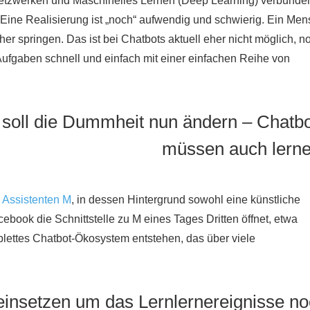
len Netzwerken und Maschinelles Lernen (Deep Learning) verbunde
. Eine Realisierung ist „noch“ aufwendig und schwierig. Ein Me
er springen. Das ist bei Chatbots aktuell eher nicht möglich, n
Aufgaben schnell und einfach mit einer einfachen Reihe von
nz soll die Dummheit nun ändern – Chatb
müssen auch lerne
n Assistenten M
, in dessen Hintergrund sowohl eine künstliche
cebook die Schnittstelle zu M eines Tages Dritten öffnet, etwa
plettes Chatbot-Ökosystem entstehen, das über viele
einsetzen um das Lernlernereignisse n