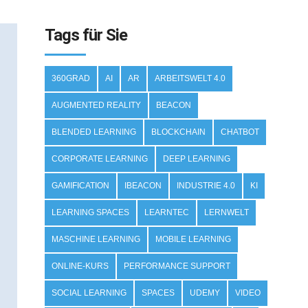
Tags für Sie
360GRAD
AI
AR
ARBEITSWELT 4.0
AUGMENTED REALITY
BEACON
BLENDED LEARNING
BLOCKCHAIN
CHATBOT
CORPORATE LEARNING
DEEP LEARNING
GAMIFICATION
IBEACON
INDUSTRIE 4.0
KI
LEARNING SPACES
LEARNTEC
LERNWELT
MASCHINE LEARNING
MOBILE LEARNING
ONLINE-KURS
PERFORMANCE SUPPORT
SOCIAL LEARNING
SPACES
UDEMY
VIDEO