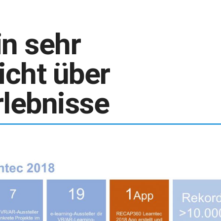
in sehr
icht über
rlebnisse