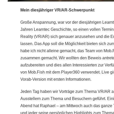
Mein diesjähriger VR/AR-Schwerpunkt
Große Anspannung, war vor der diesjährigen Learntec
Jahren Learntec Geschichte, so einen vollen Termi
Reality (VR/AR) sich genauer anzusehen und die 
lassen. Das App soll die Möglichkeit bieten sich z
habe ich nicht alleine gemacht, das Team von Mob.
zusammen gemacht. Wir wollten den Beweis antret
aufzubereiten und dies allen Interessierten zur Ve
von Mob.Fish mit dem Player360 verwendet. Live ging
Vorab-Version mit ersten Informationen.
Jeden Tag haben wir Vorträge zum Thema VR/AR an
Ausstellern zum Thema und Besuchern geführt. Eini
Abend hat Raphael – am Mittwoch auch das ganze Te
und jeder seine persönlichen Highlights zum Thema 