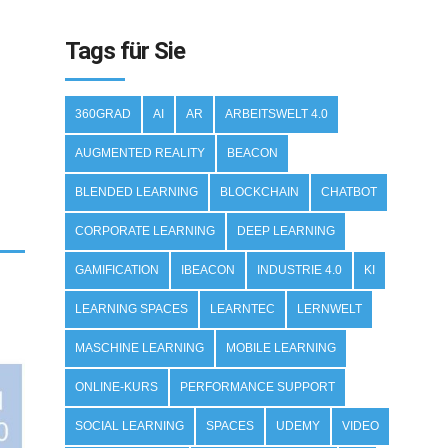
Tags für Sie
360GRAD
AI
AR
ARBEITSWELT 4.0
AUGMENTED REALITY
BEACON
BLENDED LEARNING
BLOCKCHAIN
CHATBOT
CORPORATE LEARNING
DEEP LEARNING
GAMIFICATION
IBEACON
INDUSTRIE 4.0
KI
LEARNING SPACES
LEARNTEC
LERNWELT
MASCHINE LEARNING
MOBILE LEARNING
ONLINE-KURS
PERFORMANCE SUPPORT
SOCIAL LEARNING
SPACES
UDEMY
VIDEO