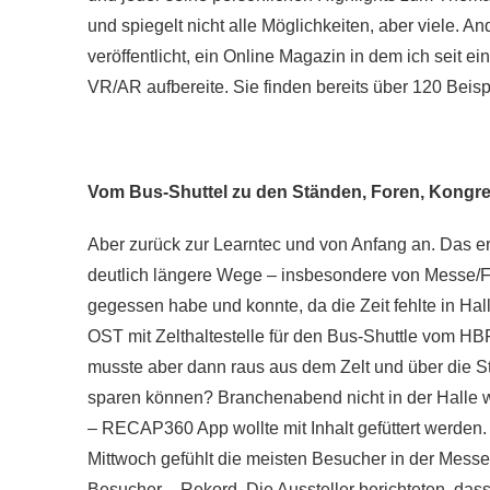
und spiegelt nicht alle Möglichkeiten, aber viele. A
veröffentlicht, ein Online Magazin in dem ich seit 
VR/AR aufbereite. Sie finden bereits über 120 Beis
Vom Bus-Shuttel zu den Ständen, Foren, Kongr
Aber zurück zur Learntec und von Anfang an. Das er
deutlich längere Wege – insbesondere von Messe/Fo
gegessen habe und konnte, da die Zeit fehlte in Ha
OST mit Zelthaltestelle für den Bus-Shuttle vom HB
musste aber dann raus aus dem Zelt und über die S
sparen können? Branchenabend nicht in der Halle wi
– RECAP360 App wollte mit Inhalt gefüttert werden.
Mittwoch gefühlt die meisten Besucher in der Messe
Besucher – Rekord. Die Aussteller berichteten, das