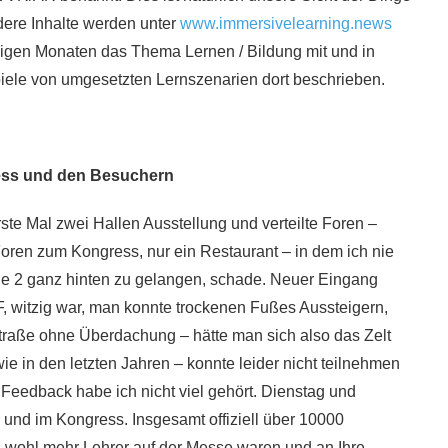
ndere Inhalte werden unter
www.immersivelearning.news
einigen Monaten das Thema Lernen / Bildung mit und in
piele von umgesetzten Lernszenarien dort beschrieben.
ess und den Besuchern
ste Mal zwei Hallen Ausstellung und verteilte Foren –
ren zum Kongress, nur ein Restaurant – in dem ich nie
lle 2 ganz hinten zu gelangen, schade. Neuer Eingang
F, witzig war, man konnte trockenen Fußes Aussteigern,
traße ohne Überdachung – hätte man sich also das Zelt
e in den letzten Jahren – konnte leider nicht teilnehmen
 Feedback habe ich nicht viel gehört. Dienstag und
 und im Kongress. Insgesamt offiziell über 10000
s wohl mehr Lehrer auf der Messe waren und an Ihre