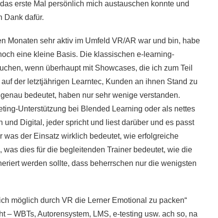
 das erste Mal persönlich mich austauschen konnte und
n Dank dafür.
zten Monaten sehr aktiv im Umfeld VR/AR war und bin, habe
 noch eine kleine Basis. Die klassischen e-learning-
uchen, wenn überhaupt mit Showcases, die ich zum Teil
 auf der letztjährigen Learntec, Kunden an ihnen Stand zu
r genau bedeutet, haben nur sehr wenige verstanden.
ting-Unterstützung bei Blended Learning oder als nettes
 und Digital, jeder spricht und liest darüber und es passt
er was der Einsatz wirklich bedeutet, wie erfolgreiche
as dies für die begleitenden Trainer bedeutet, wie die
eriert werden sollte, dass beherrschen nur die wenigsten
dlich möglich durch VR die Lerner Emotional zu packen“
ht – WBTs, Autorensystem, LMS, e-testing usw. ach so, na