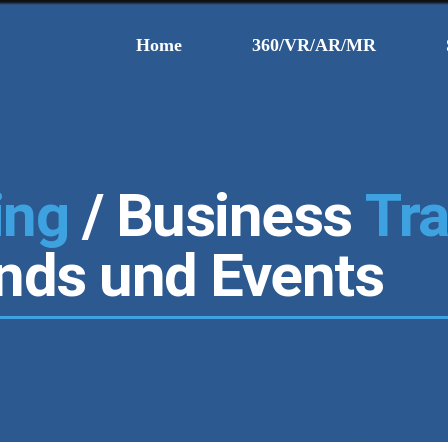
Home
360/VR/AR/MR
ing
/ Business
Tr
ends und Events