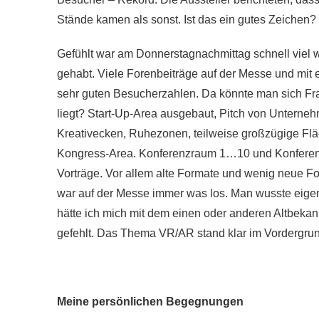
Stände kamen als sonst. Ist das ein gutes Zeichen?
Gefühlt war am Donnerstagnachmittag schnell viel we
gehabt. Viele Forenbeiträge auf der Messe und mit e
sehr guten Besucherzahlen. Da könnte man sich F
liegt? Start-Up-Area ausgebaut, Pitch von Untern
Kreativecken, Ruhezonen, teilweise großzügige Fl
Kongress-Area. Konferenzraum 1…10 und Konferenzsa
Vorträge. Vor allem alte Formate und wenig neue F
war auf der Messe immer was los. Man wusste eigentl
hätte ich mich mit dem einen oder anderen Altbekann
gefehlt. Das Thema VR/AR stand klar im Vordergrund
Meine persönlichen Begegnungen